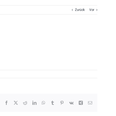
Zurück
Vor
Facebook
X
Reddit
LinkedIn
WhatsApp
Tumblr
Pinterest
Vk
Xing
E-
Mail