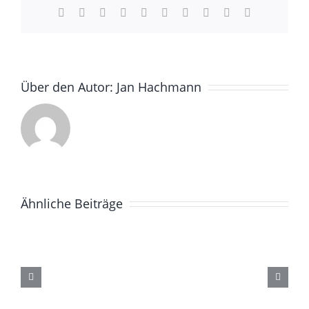
Facebook
X
Reddit
LinkedIn
WhatsApp
Tumblr
Pinterest
Vk
Xing
E-
Mail
Über den Autor:
Jan Hachmann
Ähnliche Beiträge
Greenfee-
D